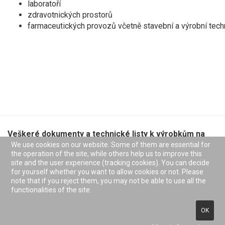
laboratoří
zdravotnických prostorů
farmaceutických provozů včetně stavební a výrobní techn
Veškeré dokumenty a technické listy k výrobkům na
vyžádání.
We use cookies on our website. Some of them are essential for
the operation of the site, while others help us to improve this
site and the user experience (tracking cookies). You can decide
© BUILDING Holding a.s. - Všechna práva vyhrazena
for yourself whether you want to allow cookies or not. Please
note that if you reject them, you may not be able to use all the
functionalities of the site.
OK