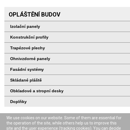
OPLÁŠTĚNÍ BUDOV
Izolační panely
Konstrukční profily
Trapézové plechy
Ohnivzdorné panely
Fasádní systémy
Skládané pláště
Obkladové a stropní desky
Doplňky
We use cookies on our website. Some of them are essential for
the operation of the site, while others help us to improve this
site and the user experience (tracking cookies). You can decide
Veškeré dokumenty a technické listy k výrobkům na