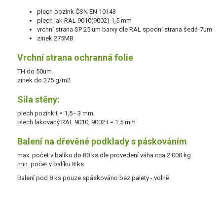
plech pozink ČSN EN 10143
plech lak RAL 9010(9002) 1,5 mm
vrchní strana SP 25 um barvy dle RAL spodní strana šedá-7um
zinek 275MB
Vrchní strana ochranná folie
TH do 50um.
zinek do 275 g/m2
Síla stěny:
plech pozink t = 1,5 - 3 mm
plech lakovaný RAL 9010, 9002 t = 1,5 mm
Balení na dřevěné podklady s páskováním
max. počet v balíku do 80 ks dle provedení váha cca 2.000 kg
min. počet v balíku 8 ks
Balení pod 8 ks pouze spáskováno bez palety - volně.