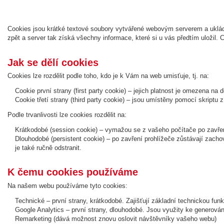
Cookies jsou krátké textové soubory vytvářené webovým serverem a ukláda
zpět a server tak získá všechny informace, které si u vás předtím uložil.
Jak se dělí cookies
Cookies lze rozdělit podle toho, kdo je k Vám na web umisťuje, tj. na:
Cookie první strany (first party cookie) – jejich platnost je omezena n
Cookie třetí strany (third party cookie) – jsou umístěny pomocí skriptu
Podle trvanlivosti lze cookies rozdělit na:
Krátkodobé (session cookie) – vymažou se z vašeho počítače po zavřen
Dlouhodobé (persistent cookie) – po zavření prohlížeče zůstávají zach
je také ručně odstranit.
K čemu cookies používáme
Na našem webu používáme tyto cookies:
Technické – první strany, krátkodobé. Zajišťují základní technickou fun
Google Analytics – první strany, dlouhodobé. Jsou využity ke generová
Remarketing (dává možnost znovu oslovit návštěvníky vašeho webu)