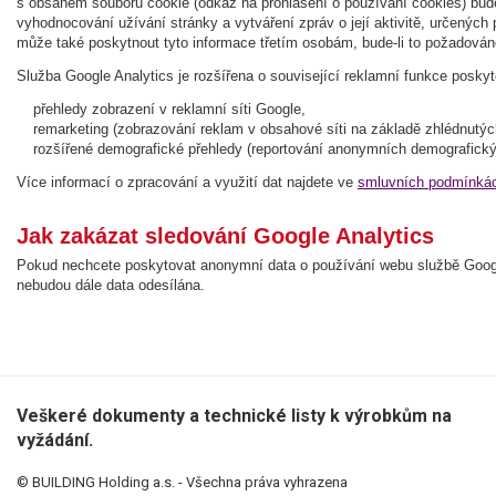
s obsahem souboru cookie (odkaz na prohlášení o používání cookies) bude
vyhodnocování užívání stránky a vytváření zpráv o její aktivitě, určených 
může také poskytnout tyto informace třetím osobám, bude-li to požadován
Služba Google Analytics je rozšířena o související reklamní funkce posky
přehledy zobrazení v reklamní síti Google,
remarketing (zobrazování reklam v obsahové síti na základě zhlédnutýc
rozšířené demografické přehledy (reportování anonymních demografický
Více informací o zpracování a využití dat najdete ve
smluvních podmínkác
Jak zakázat sledování Google Analytics
Pokud nechcete poskytovat anonymní data o používání webu službě Goog
nebudou dále data odesílána.
Veškeré dokumenty a technické listy k výrobkům na
vyžádání.
© BUILDING Holding a.s. - Všechna práva vyhrazena