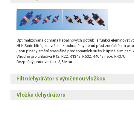
Optimalizovaná ochrana kapalinových potrubí s funkcí eleminovat vo
HLK Série filtrů je navržena k ochraně systémů před znečištěním pe
Jsou plněny směsí speciálně předepsaných sušiv k úplné eliminaci k
Vhodné pro chladiva R12, R22, R134a, R502, R404a nebo R407C.
Bezpečný pracovní tlak: 3,5 Mpa.
Filtrdehydrátor s výměnnou vložkou
Vložka dehydrátoru
Kapalinové potrubí je kompletně chráněno.
Robustní ocelový kryt prodlužuje život dehydrátoru.
Vysoce odolný proti povrchové korozi.