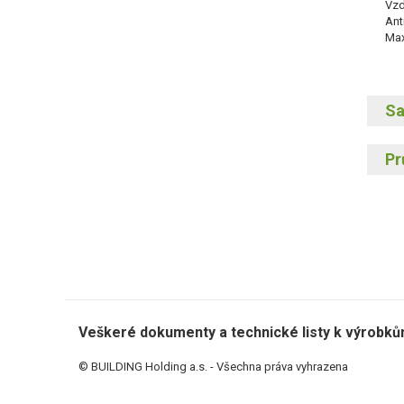
Vzd
Ant
Max
Sa
Svi
Pr
Max
Vyž
Aku
Jed
rev
záv
Max
Max
Veškeré dokumenty a technické listy k výrobků
© BUILDING Holding a.s. - Všechna práva vyhrazena