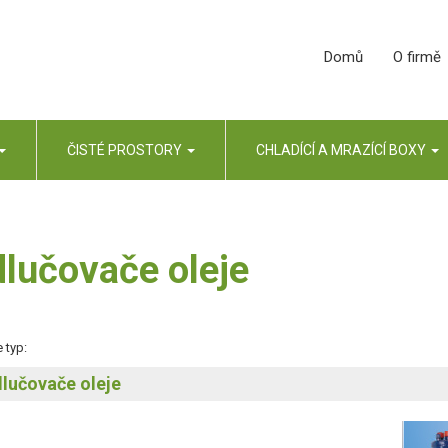
Domů
O firmě
ČISTÉ PROSTORY
CHLADÍCÍ A MRAZÍCÍ BOXY
lučovače oleje
 typ:
lučovače oleje