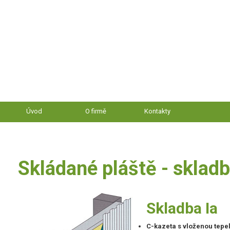
Úvod
O firmě
Kontakty
Skládané pláště - skladb
Skladba Ia
C-kazeta s vloženou tepe