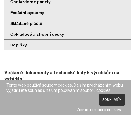
Ohnivzdorné panely
Fasádní systémy
Skládané pláště
Obkladové a stropní desky
Doplňky
Veškeré dokumenty a technické listy k výrobkům na
vyžádání.
Tento web používá soubory cookies. Dalším procházením webu
© BUILDING Holding a.s. - Všechna práva vyhrazena
vyjadřujete souhlas s naším používáním souborů cookies.
SOUHLASÍM
Nezávazná poptávka
Více informací o cookies