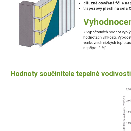
difuzně otevřená fólie na
trapézový plech na čela 
Vyhodnocen
Z vypočtených hodnot vyplývá
hodnotách vlhkosti. Výpočet
venkovních nízkých teplotác
nepřipouštějí.
Hodnoty součinitele tepelné vodivosti 