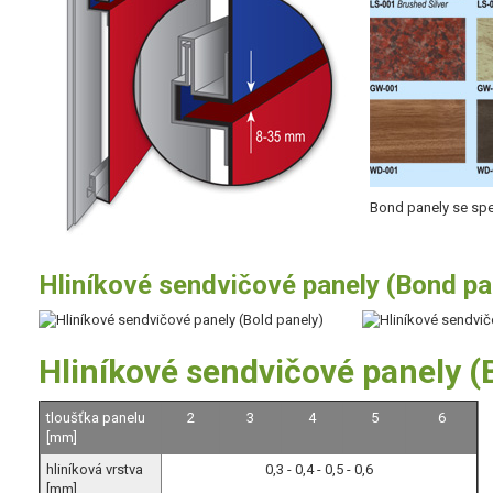
Bond panely se spe
Hliníkové sendvičové panely (Bond pan
Hliníkové sendvičové panely (
tloušťka panelu
2
3
4
5
6
[mm]
hliníková vrstva
0,3 - 0,4 - 0,5 - 0,6
[mm]