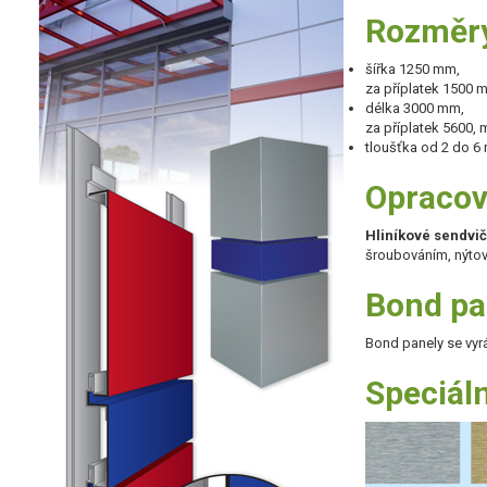
Rozměry
šířka 1250 mm,
za příplatek 1500 
délka 3000 mm,
za příplatek 5600,
tloušťka od 2 do 
Opracov
Hliníkové sendvi
šroubováním, nýtov
Bond pa
Bond panely se vyrá
Speciál