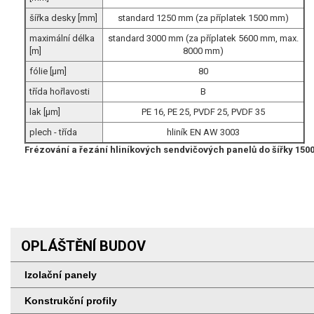
šířka desky [mm]
standard 1250 mm (za příplatek 1500 mm)
maximální délka
standard 3000 mm (za příplatek 5600 mm, max.
[m]
8000 mm)
fólie [µm]
80
třída hořlavosti
B
lak [µm]
PE 16, PE 25, PVDF 25, PVDF 35
plech - třída
hliník EN AW 3003
Frézování a řezání hliníkových sendvičových panelů do šířky 15
OPLÁŠTĚNÍ BUDOV
Izolační panely
Konstrukční profily