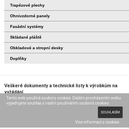
Trapézové plechy
Ohnivzdorné panely
Fasádní systémy
Skládané pláště
Obkladové a stropní desky
Doplňky
Veškeré dokumenty a technické listy k výrobkům na
vyžádání.
Tento web používá soubory cookies. Dalším procházením webu
© BUILDING Holding a.s. - Všechna práva vyhrazena
vyjadřujete souhlas s naším používáním souborů cookies.
SOUHLASÍM
Nezávazná poptávka
Více informací o cookies