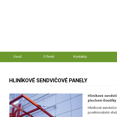
Úvod
O firmě
Kontakty
HLINÍKOVÉ SENDVIČOVÉ PANELY
Hliníkové sendvi
plechem tloušťky 
Hliníkové sendvičo
povětrnostním vlivů