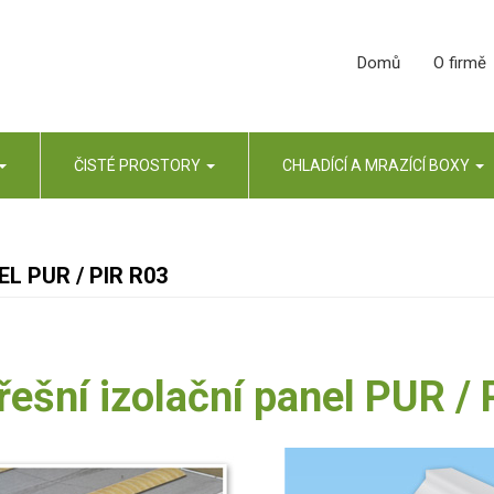
Domů
O firmě
ČISTÉ PROSTORY
CHLADÍCÍ A MRAZÍCÍ BOXY
L PUR / PIR R03
řešní izolační panel PUR /