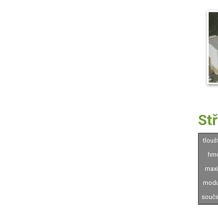
Stř
tlouš
hmo
maxi
modu
souči