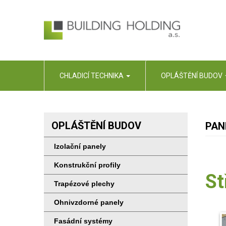
CHLADICÍ TECHNIKA
OPLÁŠTĚNÍ BUDOV
OPLÁŠTĚNÍ BUDOV
PANE
Izolační panely
Konstrukční profily
St
Trapézové plechy
Ohnivzdorné panely
Fasádní systémy