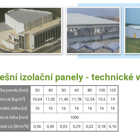
ešní izolační panely - technické 
ťka panelu [mm]
30
40
50
60
80
100
120
2
tnost [kg/m
]
10,64
11,02
11,40
11,78
12,54
15,5
19
mální délka [m]
16
16
16
16
16
16
16
lová šířka [mm]
1000
2
nitel Uo [W/m
K]
0,56
0,43
0,35
0,29
0,22
0,18
0,16